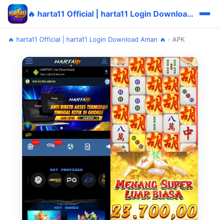
🔥 harta11 Official | harta11 Login Download Aman 🔥
🔥 harta11 Official | harta11 Login Download Aman 🔥
›
APK