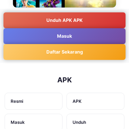
Unduh APK APK
Masuk
Daftar Sekarang
APK
Resmi
APK
Masuk
Unduh