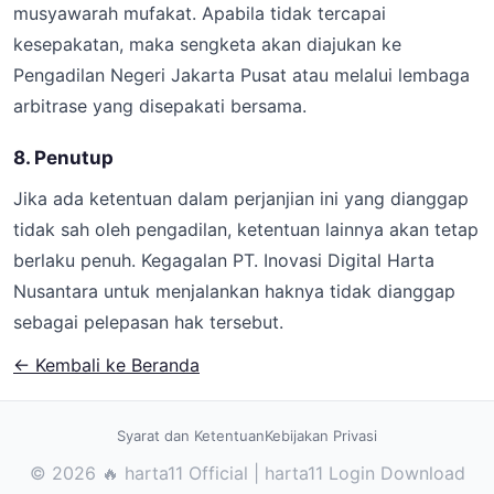
musyawarah mufakat. Apabila tidak tercapai
kesepakatan, maka sengketa akan diajukan ke
Pengadilan Negeri Jakarta Pusat atau melalui lembaga
arbitrase yang disepakati bersama.
8. Penutup
Jika ada ketentuan dalam perjanjian ini yang dianggap
tidak sah oleh pengadilan, ketentuan lainnya akan tetap
berlaku penuh. Kegagalan PT. Inovasi Digital Harta
Nusantara untuk menjalankan haknya tidak dianggap
sebagai pelepasan hak tersebut.
← Kembali ke Beranda
Syarat dan Ketentuan
Kebijakan Privasi
© 2026 🔥 harta11 Official | harta11 Login Download