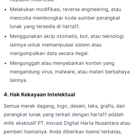
Melakukan modifikasi, reverse engineering, atau
mencoba membongkar kode sumber perangkat
lunak yang tersedia di harta11.
Menggunakan skrip otomatis, bot, atau teknologi
lainnya untuk memanipulasi sistem atau
mengumpulkan data secara ilegal.
Mengunggah atau menyebarkan konten yang
mengandung virus, malware, atau materi berbahaya
lainnya.
4. Hak Kekayaan Intelektual
Semua merek dagang, logo, desain, teks, grafis, dan
perangkat lunak yang terkait dengan harta11 adalah
milik eksklusif PT. Inovasi Digital Harta Nusantara atau
pemberi lisensinya. Anda diberikan lisensi terbatas,