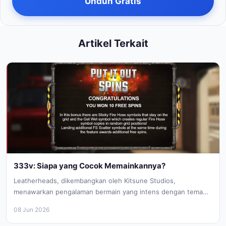
Unduh Gratis
Artikel Terkait
333v: Siapa yang Cocok Memainkannya?
Leatherheads, dikembangkan oleh Kitsune Studios,
menawarkan pengalaman bermain yang intens dengan tema
pemadam kebakaran yang penuh aksi di kota Blazeton....
08 Jun 2026