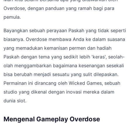
Overdose, dengan panduan yang ramah bagi para
pemula.
Bayangkan sebuah perayaan Paskah yang tidak seperti
biasanya. Overdose membawa Anda ke dalam suasana
yang memadukan kemanisan permen dan hadiah
Paskah dengan tema yang sedikit lebih 'keras', seolah-
olah menggambarkan bagaimana kesenangan sesekali
bisa berubah menjadi sesuatu yang sulit dilepaskan.
Permainan ini dirancang oleh Wicked Games, sebuah
studio yang dikenal dengan inovasi mereka dalam
dunia slot.
Mengenal Gameplay Overdose