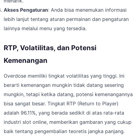
menarik.
Akses Pengaturan
: Anda bisa menemukan informasi
lebih lanjut tentang aturan permainan dan pengaturan
lainnya melalui menu yang tersedia.
RTP, Volatilitas, dan Potensi
Kemenangan
Overdose memiliki tingkat volatilitas yang tinggi. Ini
berarti kemenangan mungkin tidak datang sesering
mungkin, tetapi ketika datang, potensi kemenangannya
bisa sangat besar. Tingkat RTP (Return to Player)
adalah 96.11%, yang berada sedikit di atas rata-rata
industri slot online, memberikan gambaran yang cukup
baik tentang pengembalian teoretis jangka panjang.