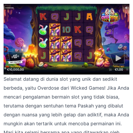
Selamat datang di dunia slot yang unik dan sedikit
berbeda, yaitu Overdose dari Wicked Games! Jika Anda
mencari pengalaman bermain slot yang tidak biasa,
terutama dengan sentuhan tema Paskah yang dibalut
dengan nuansa yang lebih gelap dan adiktif, maka Anda
mungkin akan tertarik untuk mencoba permainan ini.
Mari kita selami bersama apa yang ditawarkan oleh