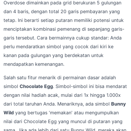
Overdose dimainkan pada grid berukuran 5 gulungan
dan 4 baris, dengan total 20 garis pembayaran yang
tetap. Ini berarti setiap putaran memiliki potensi untuk
menciptakan kombinasi pemenang di sepanjang garis-
garis tersebut. Cara bermainnya cukup standar: Anda
perlu mendaratkan simbol yang cocok dari kiri ke
kanan pada gulungan yang berdekatan untuk
mendapatkan kemenangan.
Salah satu fitur menarik di permainan dasar adalah
simbol
Chocolate Egg
. Simbol-simbol ini bisa mendarat
dengan nilai hadiah acak, mulai dari 1x hingga 1.000x
dari total taruhan Anda. Menariknya, ada simbol
Bunny
Wild
yang bertugas 'memakan' atau mengumpulkan
nilai dari Chocolate Egg yang muncul di putaran yang
sama. Jika ada lebih dari satu Bunny Wild, mereka akan