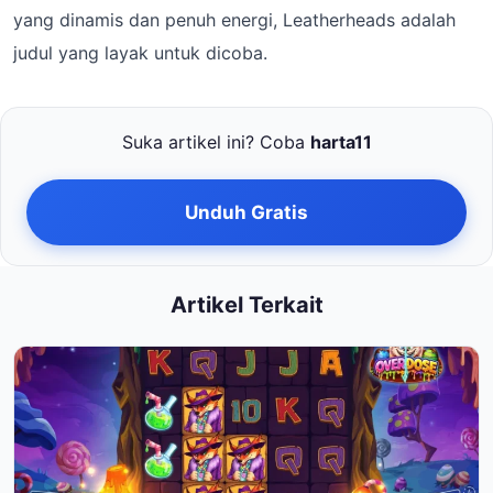
yang dinamis dan penuh energi, Leatherheads adalah
judul yang layak untuk dicoba.
Suka artikel ini? Coba
harta11
Unduh Gratis
Artikel Terkait