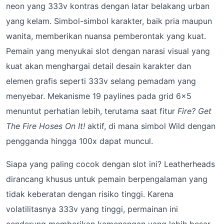
neon yang 333v kontras dengan latar belakang urban
yang kelam. Simbol-simbol karakter, baik pria maupun
wanita, memberikan nuansa pemberontak yang kuat.
Pemain yang menyukai slot dengan narasi visual yang
kuat akan menghargai detail desain karakter dan
elemen grafis seperti 333v selang pemadam yang
menyebar. Mekanisme 19 paylines pada grid 6×5
menuntut perhatian lebih, terutama saat fitur
Fire? Get
The Fire Hoses On It!
aktif, di mana simbol Wild dengan
pengganda hingga 100x dapat muncul.
Siapa yang paling cocok dengan slot ini? Leatherheads
dirancang khusus untuk pemain berpengalaman yang
tidak keberatan dengan risiko tinggi. Karena
volatilitasnya 333v yang tinggi, permainan ini