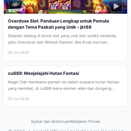
Overdose Slot: Panduan Lengkap untuk Pemula
dengan Tema Paskah yang Unik – jkt88
Selamat datang di dunia slot yang unik dan sedikit berbeda,
yaitu Overdose dari Wicked Games! Jika Anda mencari
pengalaman bermain...
06 Jun 2026
cu888: Menjelajahi Hutan Fantasi
Magic Oak membawa pemain ke dalam suasana hutan fantasi
yang memikat, di cu888 mana elemen alam dan dongeng
berpadu dalam...
02 Jun 2026
Syarat dan Ketentuan
Kebijakan Privasi